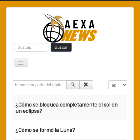
Buscar...
Buscar
Toggle
Navigation
Home
Introduzca parte del título
Cantidad a mostr
Centro de Informática AEXA
AexaSurvey
¿Cómo se bloquea completamente el sol en
AEXA México
un eclipse?
AEXA USA
¿Cómo se formó la Luna?
Space Kidz