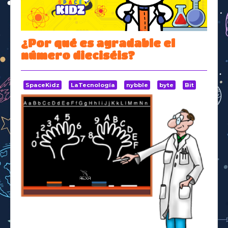
Space Kidz
¿Por qué es agradable el
número dieciséis?
SpaceKidz
LaTecnología
nybble
byte
Bit