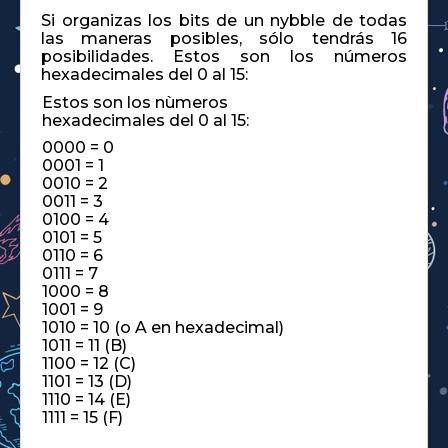
Si organizas los bits de un nybble de todas
las maneras posibles, sólo tendrás 16
posibilidades. Estos son los números
hexadecimales del 0 al 15:
Estos son los nùmeros
hexadecimales del 0 al 15:
0000 = 0
0001 = 1
0010 = 2
0011 = 3
0100 = 4
0101 = 5
0110 = 6
0111 = 7
1000 = 8
1001 = 9
1010 = 10 (o A en hexadecimal)
1011 = 11 (B)
1100 = 12 (C)
1101 = 13 (D)
1110 = 14 (E)
1111 = 15 (F)