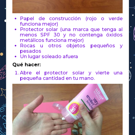
Papel de construcción (rojo o verde
funciona mejor)
Protector solar (una marca que tenga al
menos SPF 30 y no contenga óxidos
metálicos funciona mejor)
Rocas u otros objetos pequeños y
pesados
Un lugar soleado afuera
Qué hacer:
Abre el protector solar y vierte una
pequeña cantidad en tu mano.