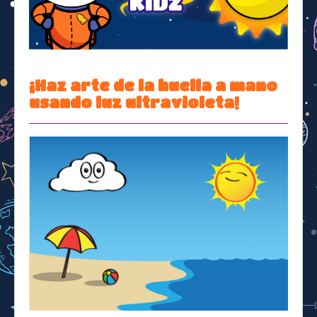
Space Kidz
¡Haz arte de la huella a mano
usando luz ultravioleta!