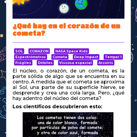
Space Kidz
¿Qué hay en el corazón de un
cometa?
SOL
CORAZON
NASA Space Kidz
Espectrómetros
Cometa
Deep Impact
Tempel 1
Frágiles
Débiles
Viscosa espacial
Arcoíris
El núcleo, o corazón, de un cometa, es la
parte sólida de algo que se encuentra en su
centro. A medida que el cometa se aproxima
al Sol, una parte de su superficie hierve, se
desprende y crea una cola larga. Pero, ¿qué
hay adentro del núcleo del cometa?
Los científicos
descubrieron esto: