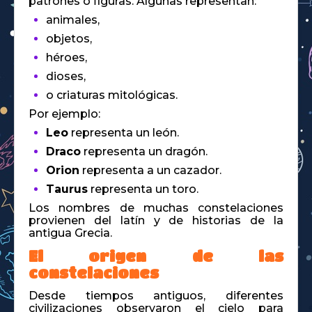
patrones o figuras. Algunas representan:
animales,
objetos,
héroes,
dioses,
o criaturas mitológicas.
Por ejemplo:
Leo
representa un león.
Draco
representa un dragón.
Orion
representa a un cazador.
Taurus
representa un toro.
Los nombres de muchas constelaciones
provienen del latín y de historias de la
antigua Grecia.
El origen de las
constelaciones
Desde tiempos antiguos, diferentes
civilizaciones observaron el cielo para