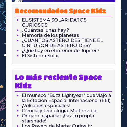
Recomendados Space Kidz
EL SISTEMA SOLAR: DATOS
CURIOSOS
¿Cuántas lunas hay?
Memoria de los planetas
¿CUÁNTOS ASTEROIDES TIENE EL
CINTURÓN DE ASTEROIDES?
¿Qué hay en el interior de Júpiter?
El Sistema Solar
Lo más reciente Space
Kidz
El muñeco "Buzz Lightyear" que viajó a
la Estación Espacial Internacional (EEI)
¡Volcanes espaciales!
Ciencia y tecnología: Multimedia
Origami espacial: ¡haz tu propia
starshade!
Los Rovers de Marte: Curiosity