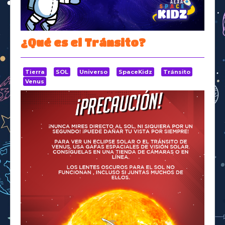
Space Kidz
¿Qué es el Tránsito?
Tierra
SOL
Universo
SpaceKidz
Tránsito
Venus