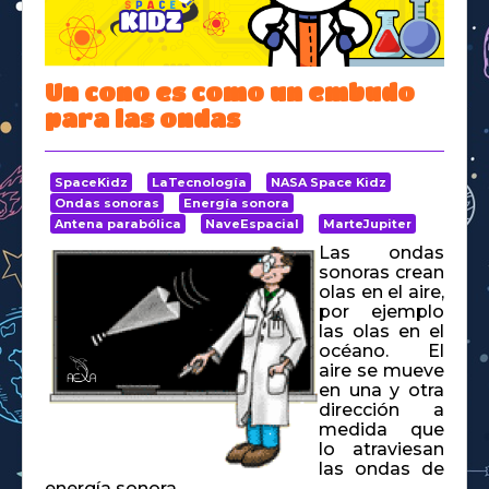
Space Kidz
Un cono es como un embudo
para las ondas
SpaceKidz
LaTecnología
NASA Space Kidz
Ondas sonoras
Energía sonora
Antena parabólica
NaveEspacial
MarteJupiter
Las ondas
sonoras crean
olas en el aire,
por ejemplo
las olas en el
océano. El
aire se mueve
en una y otra
dirección a
medida que
lo atraviesan
las ondas de
energía sonora.