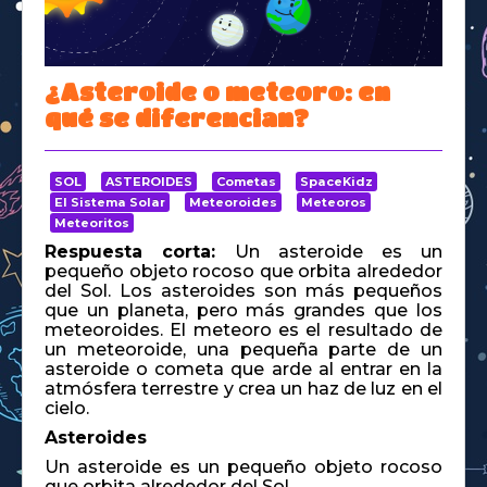
Space Kidz
¿Asteroide o meteoro: en
qué se diferencian?
SOL
ASTEROIDES
Cometas
SpaceKidz
El Sistema Solar
Meteoroides
Meteoros
Meteoritos
Respuesta corta:
Un asteroide es un
pequeño objeto rocoso que orbita alrededor
del Sol. Los asteroides son más pequeños
que un planeta, pero más grandes que los
meteoroides. El meteoro es el resultado de
un meteoroide, una pequeña parte de un
asteroide o cometa que arde al entrar en la
atmósfera terrestre y crea un haz de luz en el
cielo.
Asteroides
Un asteroide es un pequeño objeto rocoso
que orbita alrededor del Sol.