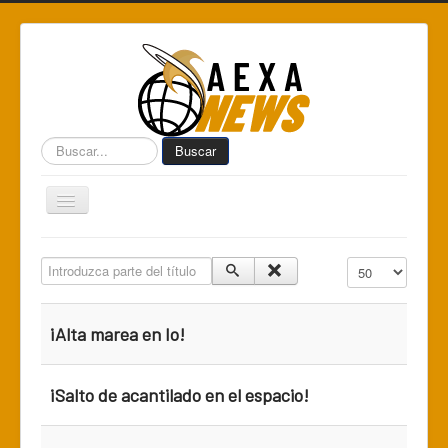
Buscar...
Buscar
Toggle
Navigation
Home
Introduzca parte del título
Cantidad a mostr
Centro de Informática AEXA
AexaSurvey
¡Alta marea en Io!
AEXA México
AEXA USA
¡Salto de acantilado en el espacio!
Space Kidz