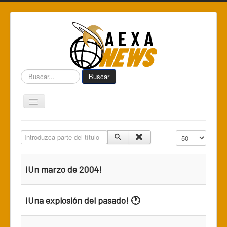
Buscar...
Buscar
Toggle
Navigation
Home
Introduzca parte del título
Cantidad a mostr
Centro de Informática AEXA
AexaSurvey
¡Un marzo de 2004!
AEXA México
AEXA USA
¡Una explosión del pasado! 🕐
Space Kidz