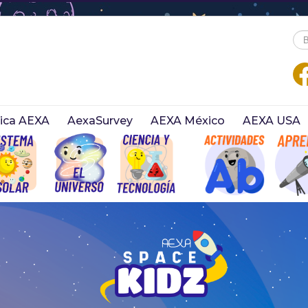
Bus
tica AEXA
AexaSurvey
AEXA México
AEXA USA