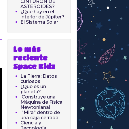
CINTURÓN DE
ASTEROIDES?
¿Qué hay en el
interior de Júpiter?
El Sistema Solar
Lo más
reciente
Space Kidz
La Tierra: Datos
curiosos
¿Qué es un
planeta?
¡Construye una
Máquina de Física
Newtoniana!
¡"Mira" dentro de
una caja cerrada!
Ciencia y
Tecnología