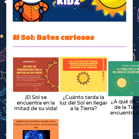
Space Kidz
El Sol: Datos curiosos
¡El Sol se
¿Cuánto tarda la
¿A qué dis
encuentra en la
luz del Sol en llegar
de la Tier
mitad de su vida!
a la Tierra?
encuentra e