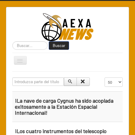
Buscar...
Buscar
Toggle
Navigation
Home
Introduzca parte del título
Cantidad a mostr
Centro de Informática AEXA
AexaSurvey
¡La nave de carga Cygnus ha sido acoplada
AEXA México
exitosamente a la Estación Espacial
Internacional!
AEXA USA
Space Kidz
¡Los cuatro instrumentos del telescopio