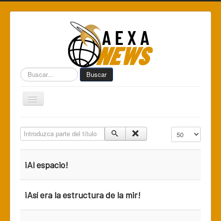
Buscar...
Buscar
Toggle
Navigation
Home
Introduzca parte del título
Cantidad a mostr
Centro de Informática AEXA
AexaSurvey
¡Al espacio!
AEXA México
AEXA USA
¡Así era la estructura de la mir!
Space Kidz