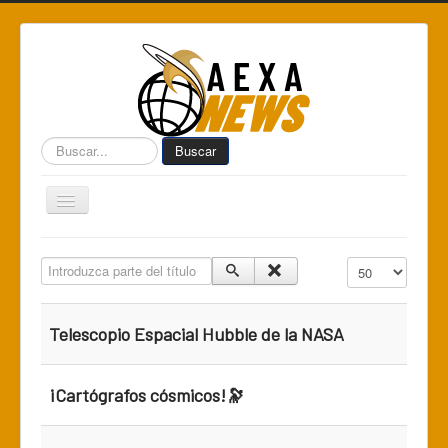
Buscar...
Buscar
Toggle
Navigation
Home
Introduzca parte del título
Cantidad a mostr
Centro de Informática AEXA
AexaSurvey
Telescopio Espacial Hubble de la NASA
AEXA México
AEXA USA
¡Cartógrafos cósmicos!🔭
Space Kidz