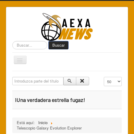
Buscar...
Buscar
Toggle
Navigation
Home
Introduzca parte del título
Cantidad a mostr
Centro de Informática AEXA
AexaSurvey
¡Una verdadera estrella fugaz!
AEXA México
AEXA USA
Está aquí:
Inicio
Space Kidz
Telescopio Galaxy Evolution Explorer