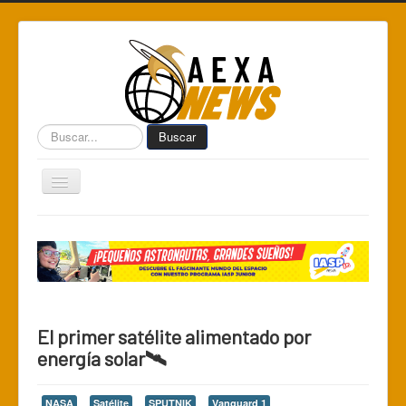
Buscar...
Buscar
Toggle
Navigation
Home
Centro de Informática AEXA
AexaSurvey
AEXA México
El primer satélite alimentado por
AEXA USA
energía solar🛰️
Space Kidz
NASA
Satélite
SPUTNIK
Vanguard 1