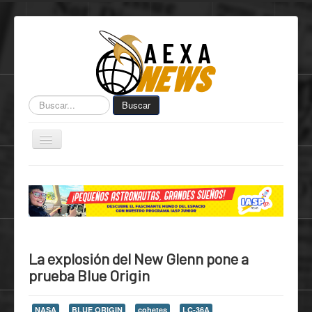
Buscar...
Buscar
Toggle
Navigation
Home
Centro de Informática AEXA
AexaSurvey
AEXA México
La explosión del New Glenn pone a
AEXA USA
prueba Blue Origin
Space Kidz
NASA
BLUE ORIGIN
cohetes
LC-36A