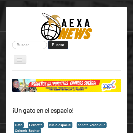
Buscar...
Buscar
Toggle
Navigation
Home
Centro de Informática AEXA
AexaSurvey
AEXA México
¡Un gato en el espacio!
AEXA USA
Space Kidz
Gato
Félicette
vuelo espacial
cohete Véronique
Colomb-Béchar