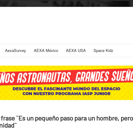
AexaSurvey
AEXA México
AEXA USA
Space Kidz
frase ¨Es un pequeño paso para un hombre, pero
nidad¨