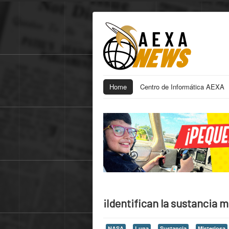
Home
Centro de Informática AEXA
¡Identifican la sustancia m
NASA
Luna
Sustancia
Misteriosa