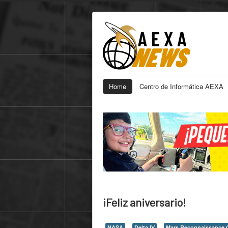
Home
Centro de Informática AEXA
¡Feliz aniversario!
NASA
Delta IV
Mars Reconnaissance O