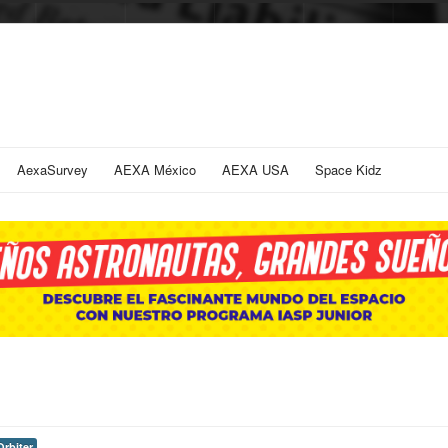
AexaSurvey
AEXA México
AEXA USA
Space Kidz
rbiter