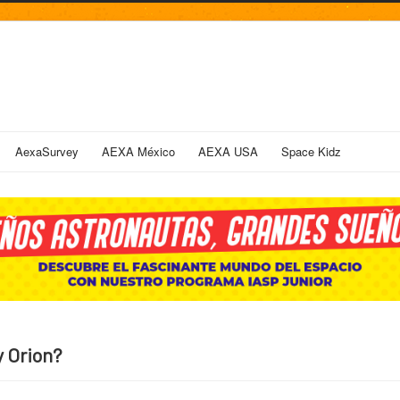
AexaSurvey
AEXA México
AEXA USA
Space Kidz
y Orion?