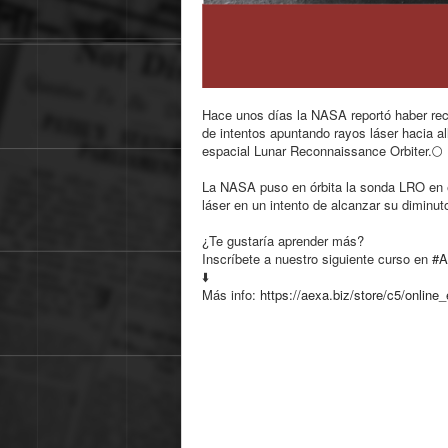
Hace unos días la NASA reportó haber reci
de intentos apuntando rayos láser hacia al
espacial Lunar Reconnaissance Orbiter.
🌕
La NASA puso en órbita la sonda LRO en 
láser en un intento de alcanzar su diminu
¿Te gustaría aprender más?
Inscríbete a nuestro siguiente curso en
#A
⬇️
Más info:
https://aexa.biz/store/c5/
online_