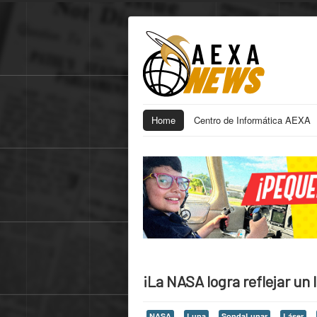
Home
Centro de Informática AEXA
¡La NASA logra reflejar un 
NASA
Luna
SondaLunar
Láser