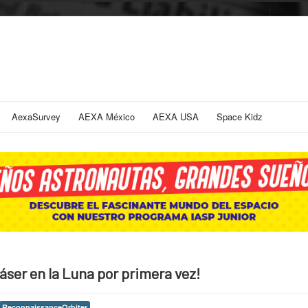
AexaSurvey
AEXA México
AEXA USA
Space Kidz
láser en la Luna por primera vez!
ReconnaissanceOrbiter