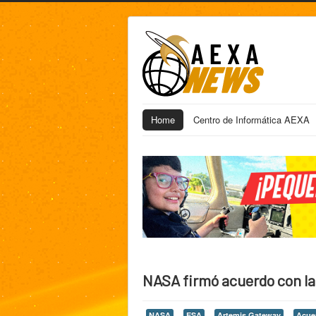
Home
Centro de Informática AEXA
NASA firmó acuerdo con l
NASA
ESA
Artemis Gateway
Acue