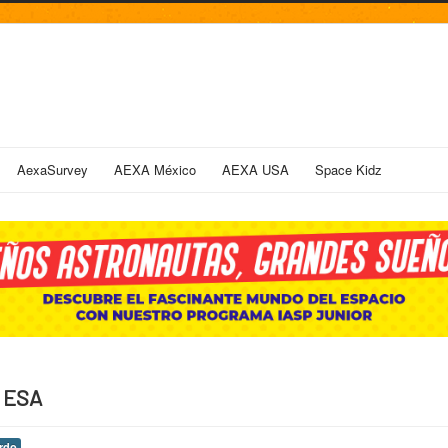
AexaSurvey
AEXA México
AEXA USA
Space Kidz
a ESA
rdo