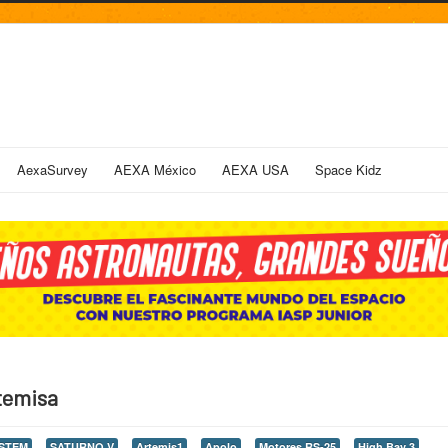
AexaSurvey
AEXA México
AEXA USA
Space Kidz
rtemisa
STEM
SATURNO V
Artemis1
Apolo
Motores RS-25
High Bay 3