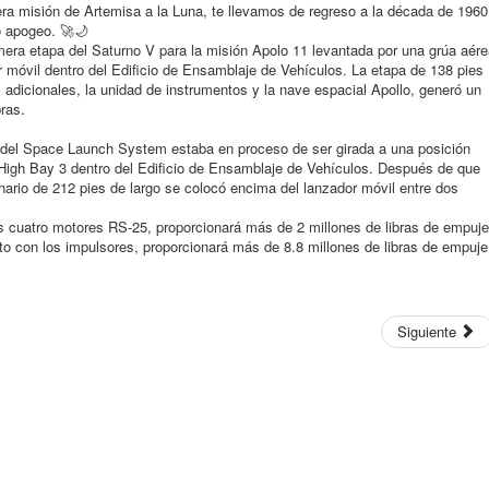
ra misión de Artemisa a la Luna, te llevamos de regreso a la década de 1960
o apogeo. 🚀🌙
imera etapa del Saturno V para la misión Apolo 11 levantada por una grúa aér
r móvil dentro del Edificio de Ensamblaje de Vehículos. La etapa de 138 pies
 adicionales, la unidad de instrumentos y la nave espacial Apollo, generó un
ras.
l del Space Launch System estaba en proceso de ser girada a una posición
a High Bay 3 dentro del Edificio de Ensamblaje de Vehículos. Después de que
enario de 212 pies de largo se colocó encima del lanzador móvil entre dos
us cuatro motores RS-25, proporcionará más de 2 millones de libras de empuje
nto con los impulsores, proporcionará más de 8.8 millones de libras de empuje
Siguiente