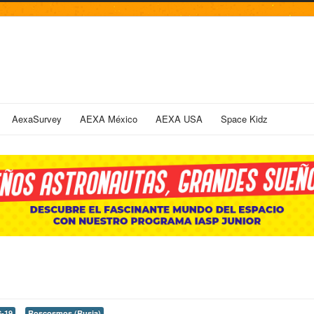
AexaSurvey
AEXA México
AEXA USA
Space Kidz
-19
Roscosmos (Rusia)