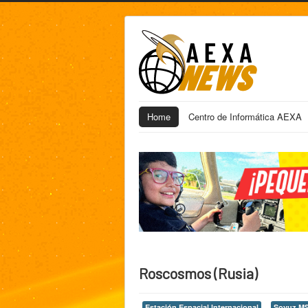
Home
Centro de Informática AEXA
Roscosmos (Rusia)
Estación Espacial Internacional
Soyuz MS