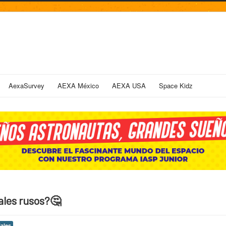
AexaSurvey
AEXA México
AEXA USA
Space Kidz
ales rusos?🤔
iales