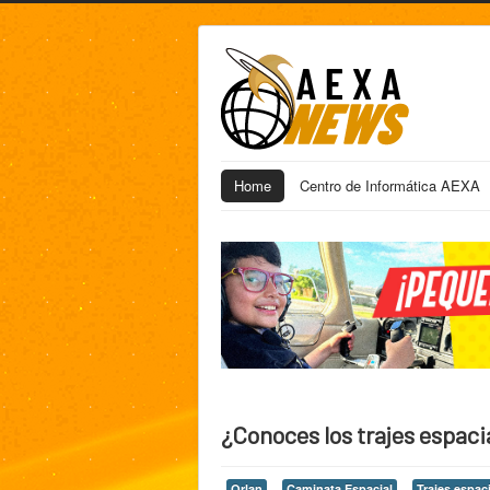
Home
Centro de Informática AEXA
¿Conoces los trajes espaci
Orlan
Caminata Espacial
Trajes espac