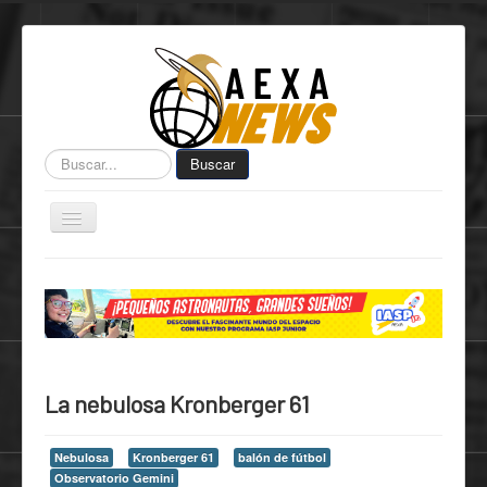
Buscar...
Buscar
Toggle
Navigation
Home
Centro de Informática AEXA
AexaSurvey
AEXA México
La nebulosa Kronberger 61
AEXA USA
Space Kidz
Nebulosa
Kronberger 61
balón de fútbol
Observatorio Gemini