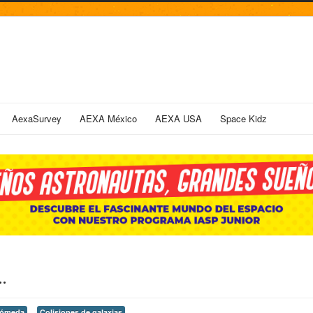
AexaSurvey
AEXA México
AEXA USA
Space Kidz
..
rómeda
Colisiones de galaxias