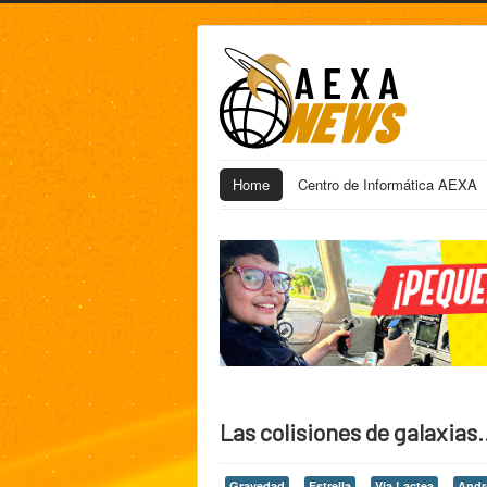
Home
Centro de Informática AEXA
Las colisiones de galaxias.
Gravedad
Estrella
Vía Lactea
And