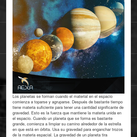
Los planetas se forman cuando el material en el espacio
comienza a toparse y agruparse. Después de bastante tiempo
tiene materia suficiente para tener una cantidad significante de
gravedad. Esto es la fuerza que mantiene la materia unida en
el espacio. Cuando un planeta que se forma es bastante
grande, comienza a limpiar su camino alrededor de la estrella
en que está en órbita. Usa su gravedad para enganchar trozos
de la materia espacial. La gravedad de un planeta tira