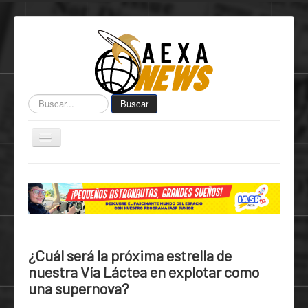
Buscar...
Buscar
Toggle
Navigation
Home
Centro de Informática AEXA
AexaSurvey
AEXA México
¿Cuál será la próxima estrella de
AEXA USA
nuestra Vía Láctea en explotar como
una supernova?
Space Kidz