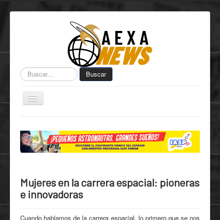
Buscar...
Buscar
Toggle
Navigation
Home
Centro de Informática AEXA
AexaSurvey
AEXA México
Mujeres en la carrera espacial: pioneras
AEXA USA
e innovadoras
Space Kidz
Cuando hablamos de la carrera espacial, lo primero que se nos