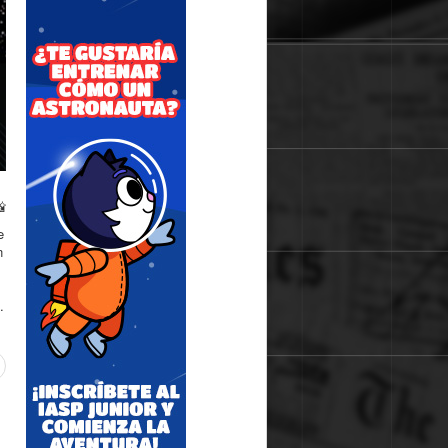
📸
e
n
.