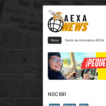
Home
Centro de Informática AEXA
NGC 691
Hubble
NGC 691
WFC3