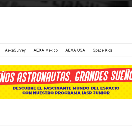
AexaSurvey
AEXA México
AEXA USA
Space Kidz