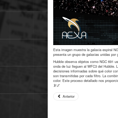
Esta imagen muestra la galaxia espiral N
presenta un grupo de galaxias unidas por 
Hubble observa objetos como NGC 691 usand
onda de luz lleguen al WFC3 del Hubble. L
decisiones informadas sobre qué color cor
son transmitidas por cada filtro. La combi
color. Este proceso detallado nos proporc
🔭🌌
Anterior