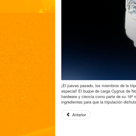
¡El jueves pasado, los miembros de la trip
especial! El buque de carga Cygnus de No
hardware y ciencia como parte de su 16ª m
ingredientes para que la tripulación disfr
Anterior