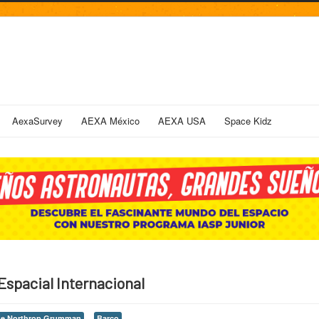
AexaSurvey
AEXA México
AEXA USA
Space Kidz
 Espacial Internacional
de Northrop Grumman
Barco