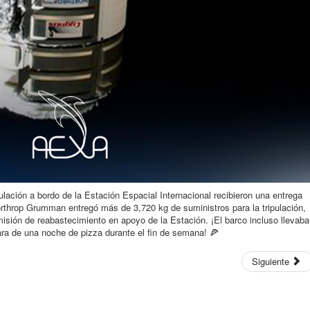
ulación a bordo de la Estación Espacial Internacional recibieron una entrega
rthrop Grumman entregó más de 3,720 kg de suministros para la tripulación,
isión de reabastecimiento en apoyo de la Estación. ¡El barco incluso llevaba
utara de una noche de pizza durante el fin de semana! 🍕
Siguiente