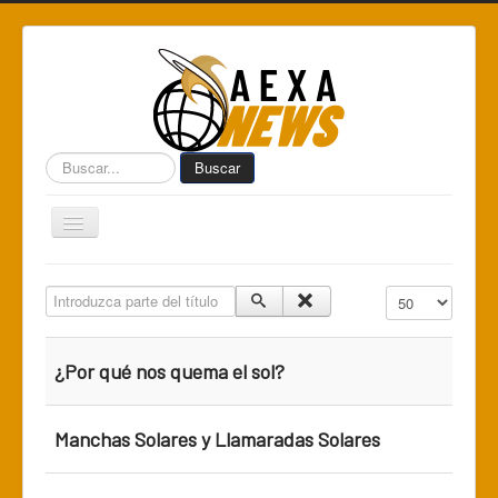
Buscar...
Buscar
Toggle
Navigation
Home
Introduzca parte del título
Cantidad a mostr
Centro de Informática AEXA
AexaSurvey
¿Por qué nos quema el sol?
AEXA México
AEXA USA
Manchas Solares y Llamaradas Solares
Space Kidz