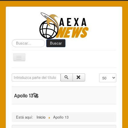
Buscar...
Buscar
Toggle
Navigation
Home
Introduzca parte del título
Cantidad a mostr
Centro de Informática AEXA
AexaSurvey
Apollo 13🚀
AEXA México
AEXA USA
Está aquí:
Inicio
Apollo 13
Space Kidz