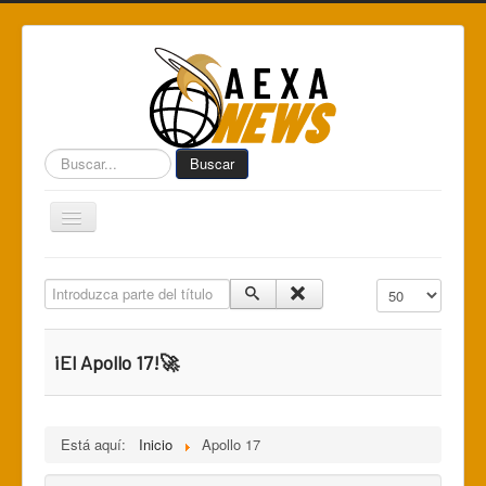
Buscar...
Buscar
Toggle
Navigation
Home
Introduzca parte del título
Cantidad a mostr
Centro de Informática AEXA
AexaSurvey
¡El Apollo 17!🚀
AEXA México
AEXA USA
Está aquí:
Inicio
Apollo 17
Space Kidz