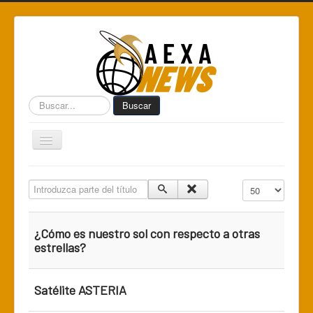
Buscar...
Buscar
Toggle
Navigation
Home
Introduzca parte del título
Cantidad a mostr
Centro de Informática AEXA
AexaSurvey
¿Cómo es nuestro sol con respecto a otras
AEXA México
estrellas?
AEXA USA
Satélite ASTERIA
Space Kidz