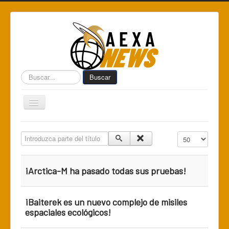
Buscar...
Buscar
Toggle
Navigation
Home
Introduzca parte del título
Cantidad a mostr
Centro de Informática AEXA
AexaSurvey
¡Arctica-M ha pasado todas sus pruebas!
AEXA México
AEXA USA
¡Baiterek es un nuevo complejo de misiles
espaciales ecológicos!
Space Kidz