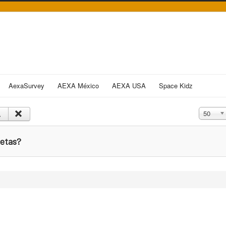
AexaSurvey
AEXA México
AEXA USA
Space Kidz
Cantidad
50
netas?