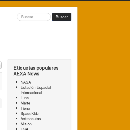
Buscar...
Buscar
 a mostrar
Etiquetas populares
AEXA News
NASA
Estación Espacial
Internacional
Luna
Marte
Tierra
SpaceKidz
Astronautas
Misión
ESA