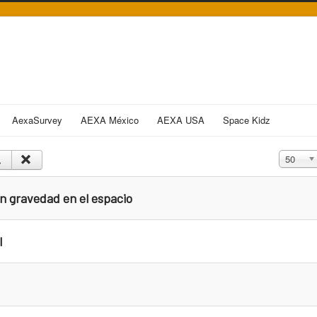
AexaSurvey
AEXA México
AEXA USA
Space Kidz
Cantidad
50
n gravedad en el espacio
l