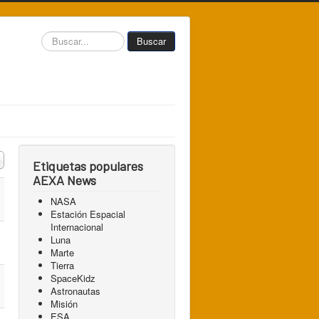
Buscar...
Buscar
 a mostrar
Etiquetas populares
AEXA News
NASA
Estación Espacial
Internacional
Luna
Marte
Tierra
SpaceKidz
Astronautas
Misión
ESA