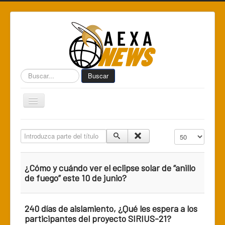
Buscar...
Buscar
Toggle
Navigation
Home
Introduzca parte del título
Cantidad a mostr
Centro de Informática AEXA
AexaSurvey
¿Cómo y cuándo ver el eclipse solar de “anillo
AEXA México
de fuego” este 10 de junio?
AEXA USA
240 días de aislamiento, ¿Qué les espera a los
Space Kidz
participantes del proyecto SIRIUS-21?