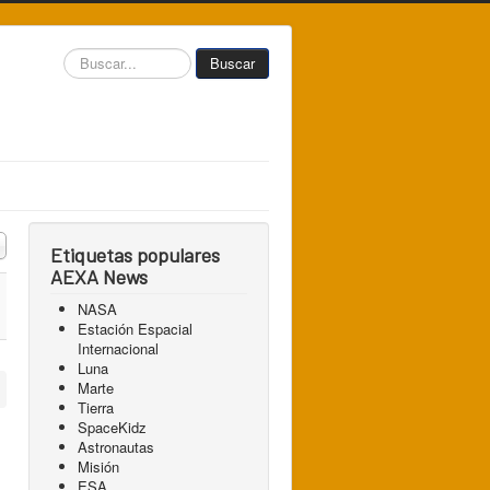
Buscar...
Buscar
 a mostrar
Etiquetas populares
AEXA News
NASA
Estación Espacial
Internacional
Luna
Marte
Tierra
SpaceKidz
Astronautas
Misión
ESA