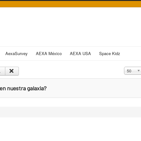
AexaSurvey
AEXA México
AEXA USA
Space Kidz
Cantidad
50
en nuestra galaxia?