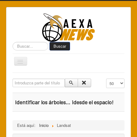
Buscar...
Buscar
Toggle
Navigation
Home
Introduzca parte del título
Cantidad a mostr
Centro de Informática AEXA
AexaSurvey
Identificar los árboles... ¡desde el espacio!
AEXA México
AEXA USA
Está aquí:
Inicio
Landsat
Space Kidz