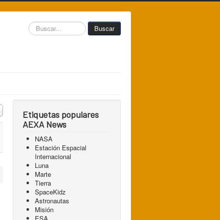
Buscar...
Buscar
 a mostrar
Etiquetas populares
AEXA News
NASA
Estación Espacial
Internacional
Luna
Marte
Tierra
SpaceKidz
Astronautas
Misión
ESA