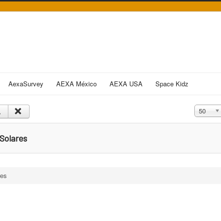
AexaSurvey
AEXA México
AEXA USA
Space Kidz
Cantidad
50
Solares
res