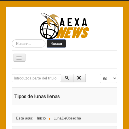
Buscar...
Buscar
Toggle
Navigation
Home
Introduzca parte del título
Cantidad a mostr
Centro de Informática AEXA
AexaSurvey
Tipos de lunas llenas
AEXA México
AEXA USA
Está aquí:
Inicio
LunaDeCosecha
Space Kidz