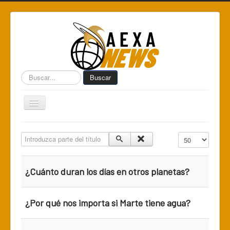
Buscar...
Buscar
Toggle
Navigation
Home
Introduzca parte del título
Cantidad a mostr
Centro de Informática AEXA
AexaSurvey
¿Cuánto duran los días en otros planetas?
AEXA México
AEXA USA
¿Por qué nos importa si Marte tiene agua?
Space Kidz