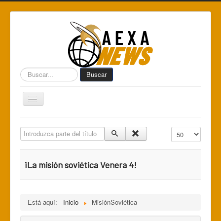
Buscar...
Buscar
Toggle
Navigation
Home
Introduzca parte del título
Cantidad a mostr
Centro de Informática AEXA
AexaSurvey
¡La misión soviética Venera 4!
AEXA México
AEXA USA
Está aquí:
Inicio
MisiónSoviética
Space Kidz