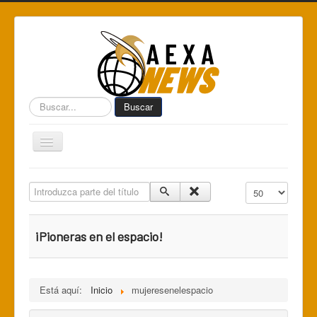
Buscar...
Buscar
Toggle
Navigation
Home
Introduzca parte del título
Cantidad a mostr
Centro de Informática AEXA
AexaSurvey
¡Pioneras en el espacio!
AEXA México
AEXA USA
Está aquí:
Inicio
mujeresenelespacio
Space Kidz